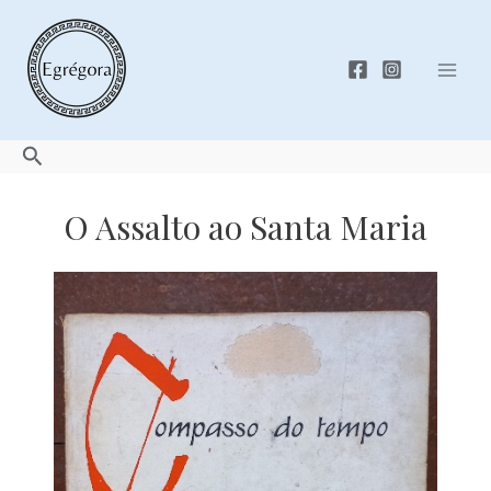
Skip
to
content
Mai
Men
Search
O Assalto ao Santa Maria