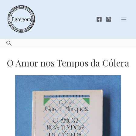
Skip
to
content
Mai
Men
Search
O Amor nos Tempos da Cólera