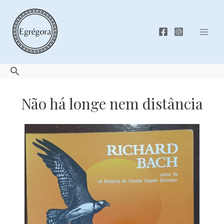
Skip
to
content
Mai
Men
Search
Não há longe nem distância