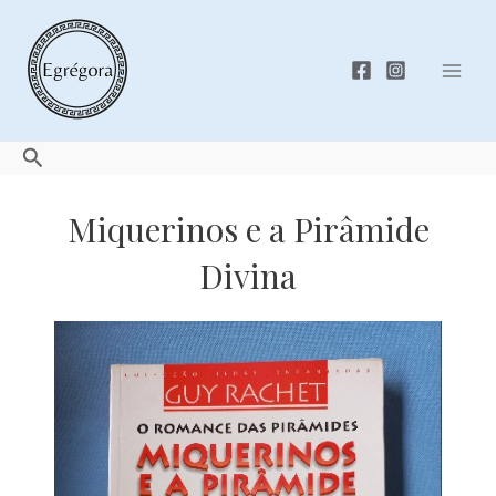
Skip
to
content
Mai
Men
Search
Miquerinos e a Pirâmide
Divina