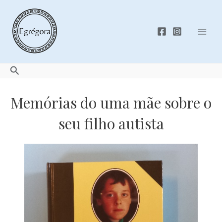
Skip
to
content
Mai
Men
Search
Memórias do uma mãe sobre o
seu filho autista