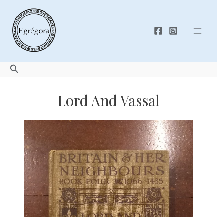
Skip
to
content
Mai
Men
Search
Lord And Vassal