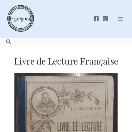
Skip
to
content
Mai
Men
Search
Livre de Lecture Française