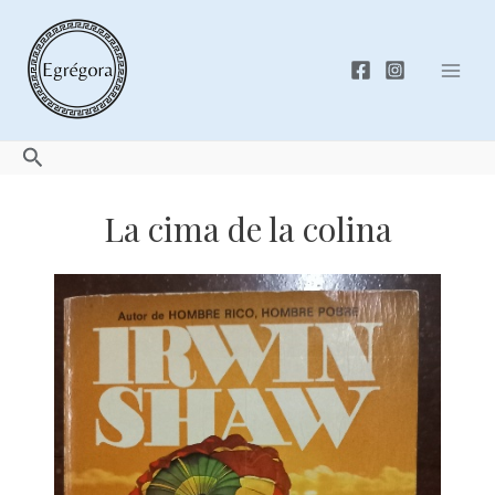
Skip
to
content
Mai
Men
Search
La cima de la colina