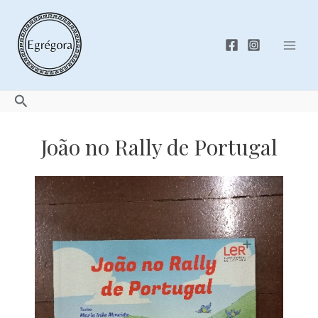
Skip
to
content
Mai
Men
Search
João no Rally de Portugal