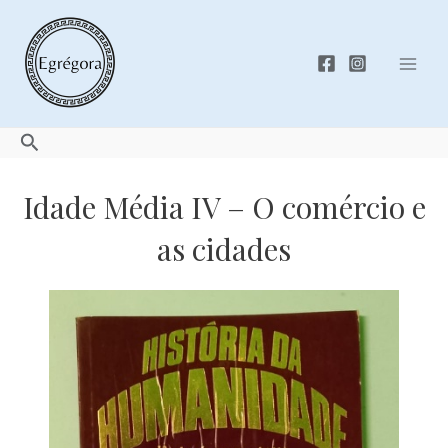
Skip
to
content
Mai
Men
Search
Idade Média IV – O comércio e
as cidades