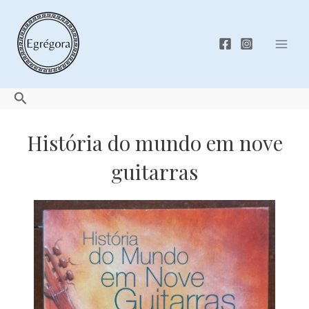
Skip
to
content
Mai
Men
Search
História do mundo em nove
guitarras