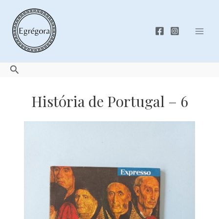
Skip
to
content
Mai
Men
Search
História de Portugal – 6