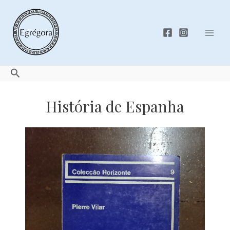
Skip
to
content
Mai
Men
Search
História de Espanha