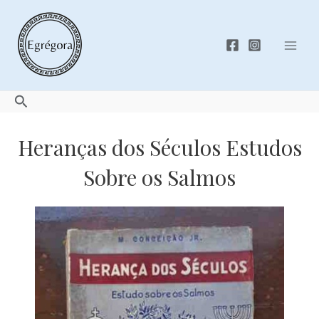
Skip
to
content
Mai
Men
Search
Heranças dos Séculos Estudos
Sobre os Salmos