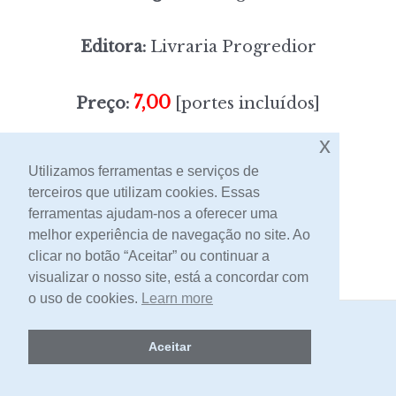
Editora:
Livraria Progredior
7,00
Preço:
[portes incluídos]
x
Sem stock
Utilizamos ferramentas e serviços de
terceiros que utilizam cookies. Essas
ferramentas ajudam-nos a oferecer uma
Contacto
melhor experiência de navegação no site. Ao
clicar no botão “Aceitar” ou continuar a
visualizar o nosso site, está a concordar com
o uso de cookies.
Learn more
2026 -
Livraria Egrégora
Aceitar