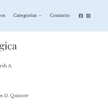
ros
Categorias
Contacto
gica
sh A.
s D. Quixote