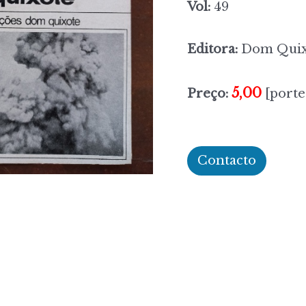
Vol:
49
Editora:
Dom Quix
5,00
Preço:
[porte
Contacto