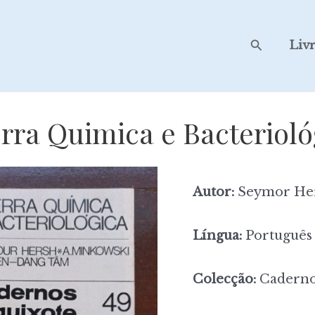
Search
Liv
rra Quimica e Bacterioló
Autor:
Seymor Her
Língua:
Português
Colecção:
Caderno