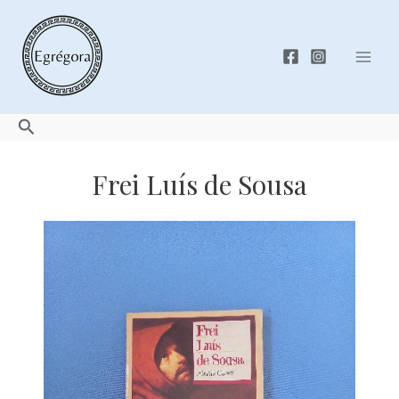
Skip
to
content
Mai
Men
Search
Frei Luís de Sousa