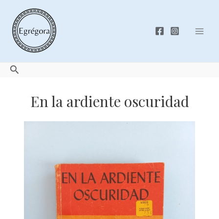
Skip
to
content
Mai
Men
Search
En la ardiente oscuridad