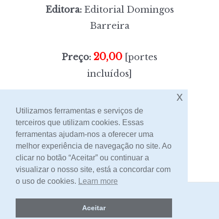
Editora:
Editorial Domingos
Barreira
20,00
Preço:
[portes
incluídos]
x
Sem stock
Utilizamos ferramentas e serviços de
terceiros que utilizam cookies. Essas
ferramentas ajudam-nos a oferecer uma
Contacto
melhor experiência de navegação no site. Ao
clicar no botão “Aceitar” ou continuar a
visualizar o nosso site, está a concordar com
o uso de cookies.
Learn more
2026 -
Livraria Egrégora
Aceitar