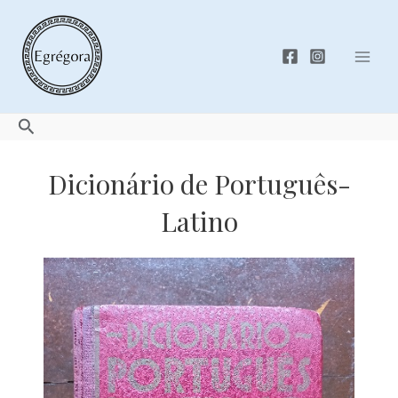
Skip
to
content
Mai
Men
Search
Dicionário de Português-
Latino