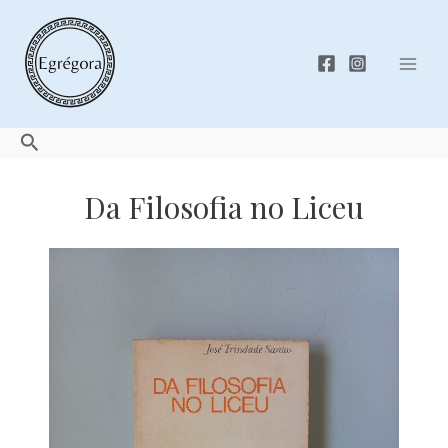
Skip
to
content
Mai
Men
Search
Da Filosofia no Liceu