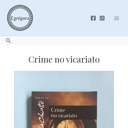
Skip
to
content
Mai
Men
Search
Crime no vicariato