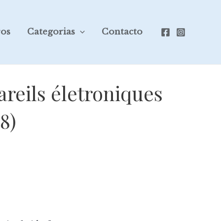
ros
Categorias
Contacto
eils életroniques
8)