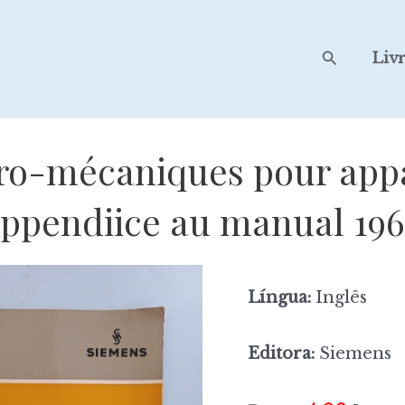
Search
Liv
ro-mécaniques pour appar
appendiice au manual 196
Língua:
Inglês
Editora:
Siemens