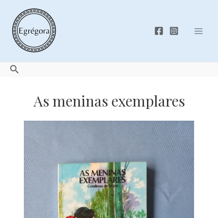
Skip
to
content
Mai
Men
Search
As meninas exemplares