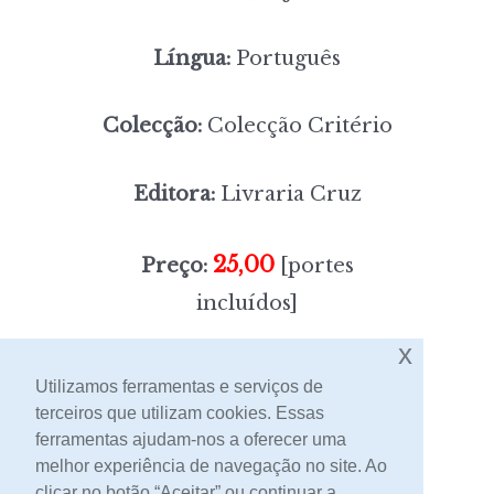
Língua:
Português
Colecção:
Colecção Critério
Editora:
Livraria Cruz
25,00
Preço:
[portes
incluídos]
x
Sem stock
Utilizamos ferramentas e serviços de
terceiros que utilizam cookies. Essas
ferramentas ajudam-nos a oferecer uma
Contacto
melhor experiência de navegação no site. Ao
clicar no botão “Aceitar” ou continuar a