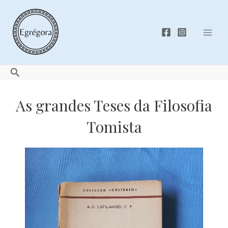
Skip
to
content
Mai
Men
Search
As grandes Teses da Filosofia
Tomista