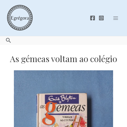
Skip
to
content
Mai
Men
Search
As gémeas voltam ao colégio