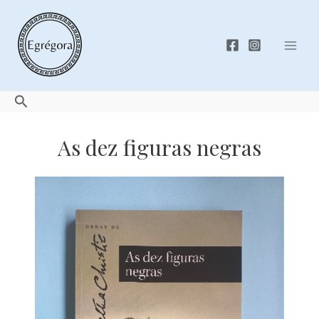
Skip
to
content
Mai
Men
Search
As dez figuras negras