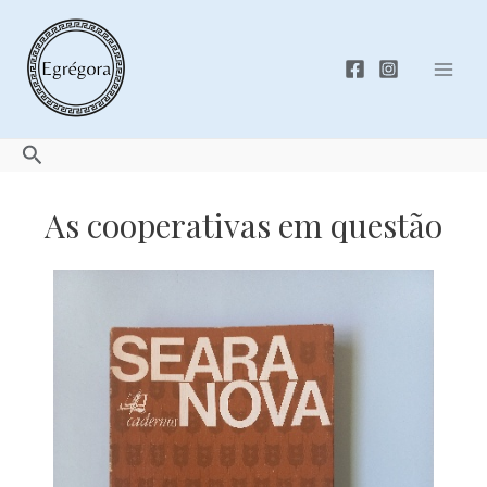
Skip
to
content
Mai
Men
Search
As cooperativas em questão