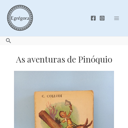
Skip
to
content
Mai
Men
Search
As aventuras de Pinóquio