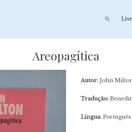
Search
Liv
Areopagítica
Autor:
John Milto
Tradução:
Benedit
Língua:
Português