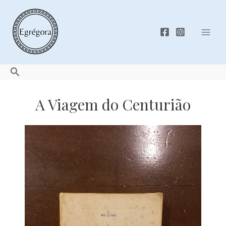
Skip
to
content
Mai
Men
Search
A Viagem do Centurião