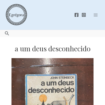
Skip
to
content
Mai
Men
Search
a um deus desconhecido