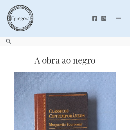
Skip
to
content
Mai
Men
Search
A obra ao negro