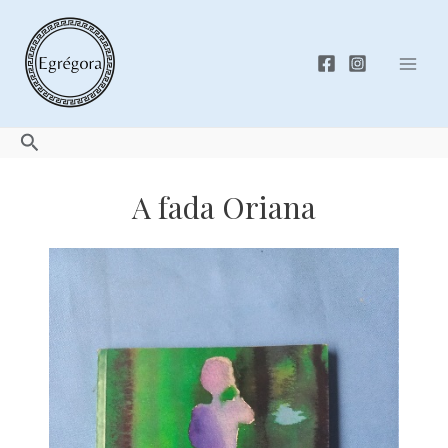
Skip
to
content
Mai
Men
Search
A fada Oriana