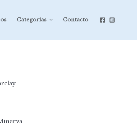
ros
Categorias
Contacto
rclay
 Minerva