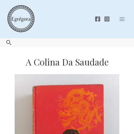
Skip
to
content
Mai
Men
Search
A Colina Da Saudade