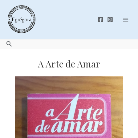
Skip
to
content
Mai
Men
Search
A Arte de Amar