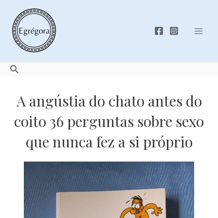
Skip
to
content
Mai
Men
Search
A angústia do chato antes do
coito 36 perguntas sobre sexo
que nunca fez a si próprio