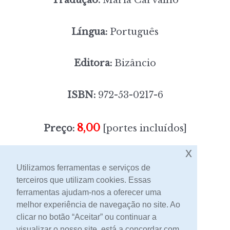
Língua:
Português
Editora:
Bizâncio
ISBN:
972-53-0217-6
8,00
Preço:
[portes incluídos]
x
Sem stock
Utilizamos ferramentas e serviços de
terceiros que utilizam cookies. Essas
ferramentas ajudam-nos a oferecer uma
Contacto
melhor experiência de navegação no site. Ao
clicar no botão “Aceitar” ou continuar a
visualizar o nosso site, está a concordar com