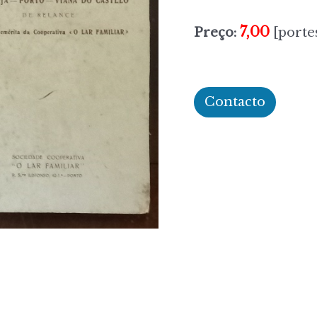
7,00
Preço:
[portes
Contacto